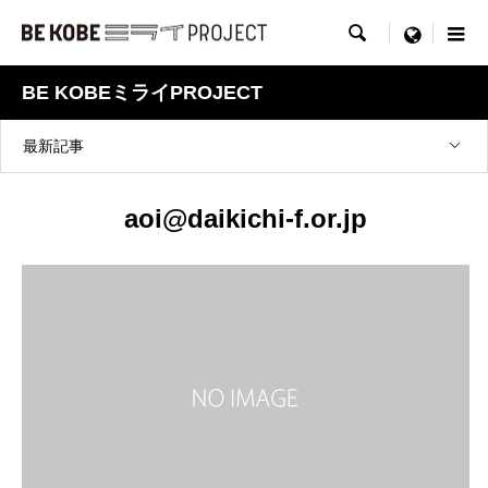

menu
BE KOBEミライPROJECT
最新記事
aoi@daikichi-f.or.jp