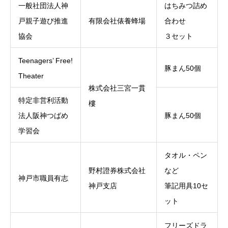
一般社団法人神
はちみつ詰め
戸親子遊び推進
有限会社俵養蜂場
合わせ
協会
３セット
Teenagers’ Free!
豚まん
50個
Theater
株式会社三宮一貫
特定非営利活動
樓
法人阪神つばめ
豚まん
50個
学習会
タオル・ペン
野村證券株式会社
など
神戸市職員有志
神戸支店
筆記用具10セ
ット
フリーズドラ