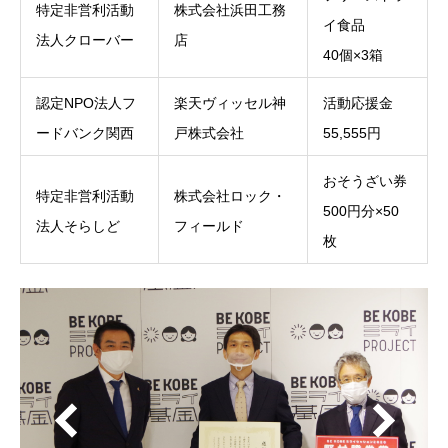
特定非営利活動
株式会社浜田工務
イ食品
法人クローバー
店
40個×3箱
認定NPO法人フ
楽天ヴィッセル神
活動応援金
ードバンク関西
戸株式会社
55,555円
おそうざい券
特定非営利活動
株式会社ロック・
500円分×50
法人そらしど
フィールド
枚